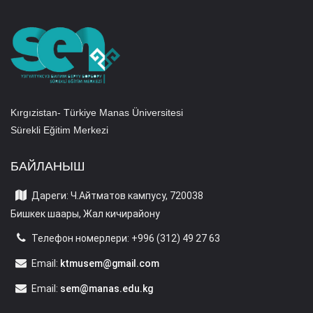
Kırgızistan- Türkiye Manas Üniversitesi
Sürekli Eğitim Merkezi
БАЙЛАНЫШ
Дареги: Ч.Айтматов кампусу, 720038
Бишкек шаары, Жал кичирайону
Телефон номерлери: +996 (312) 49 27 63
Email:
ktmusem@gmail.com
Email:
sem@manas.edu.kg