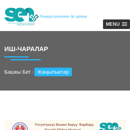
Университеттен да артык
MENU
ИШ-ЧАРАЛАР
Башкы Бет
Жаңылыктар