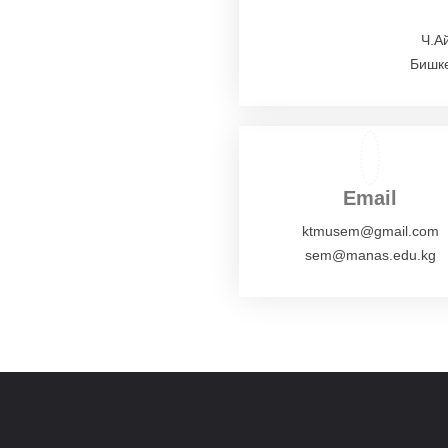
Ч.А
Бишке
Email
ktmusem@gmail.com
sem@manas.edu.kg