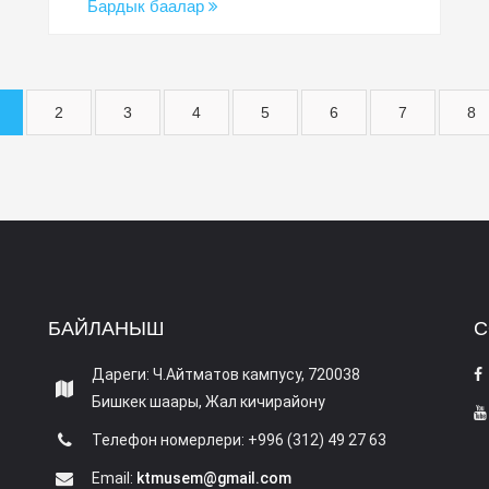
Бардык баалар
2
3
4
5
6
7
8
БАЙЛАНЫШ
С
Дареги: Ч.Айтматов кампусу, 720038
Бишкек шаары, Жал кичирайону
Телефон номерлери: +996 (312) 49 27 63
Email:
ktmusem@gmail.com