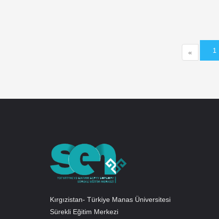
1
«
Kırgızistan- Türkiye Manas Üniversitesi
Sürekli Eğitim Merkezi