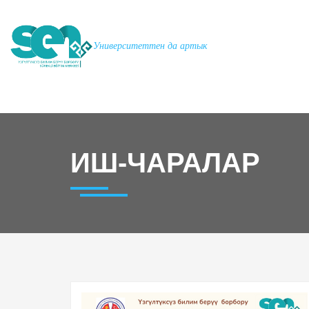
Университеттен да артык
ИШ-ЧАРАЛАР