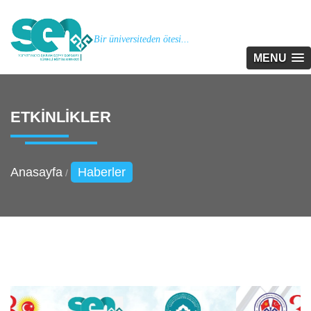
Bir üniversiteden ötesi...
MENU
ETKINLIKLER
Anasayfa
Haberler