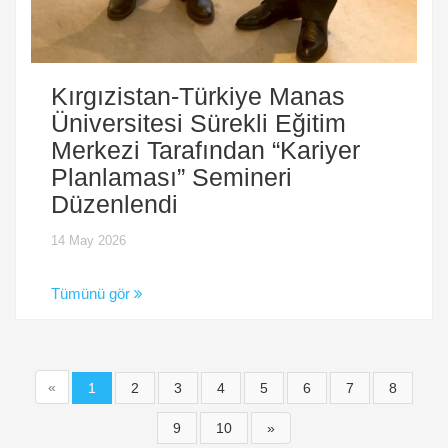
Kırgızistan-Türkiye Manas
Üniversitesi Sürekli Eğitim
Merkezi Tarafından “Kariyer
Planlaması” Semineri
Düzenlendi
14 May 2026
Tümünü gör
«
1
2
3
4
5
6
7
8
9
10
»