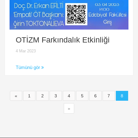
OTİZM Farkındalık Etkinliği
4 Mar 2023
Tümünü gör
«
1
2
3
4
5
6
7
8
»