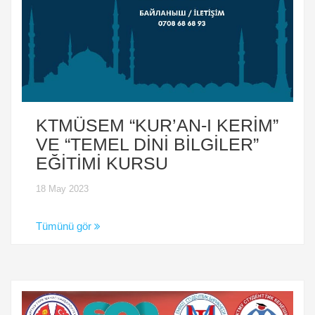
KTMÜSEM “KUR’AN-I KERİM”
VE “TEMEL DİNİ BİLGİLER”
EĞİTİMİ KURSU
18 May 2023
Tümünü gör