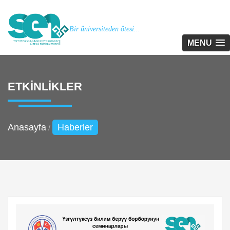
Bir üniversiteden ötesi...
MENU
ETKINLIKLER
Anasayfa
Haberler