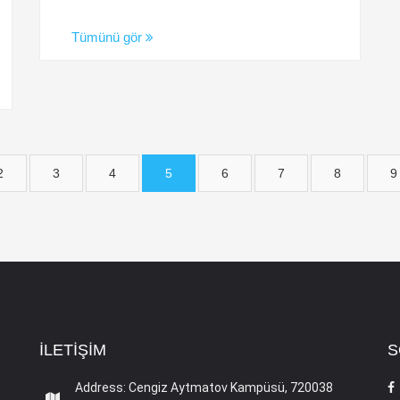
Tümünü gör
2
3
4
5
6
7
8
9
İLETIŞIM
S
Address: Cengiz Aytmatov Kampüsü, 720038